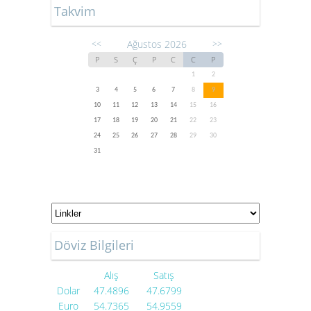
Takvim
Ağustos 2026
<<
>>
P
S
Ç
P
C
C
P
1
2
3
4
5
6
7
8
9
10
11
12
13
14
15
16
17
18
19
20
21
22
23
24
25
26
27
28
29
30
31
Döviz Bilgileri
Alış
Satış
Dolar
47.4896
47.6799
Euro
54.7365
54.9559