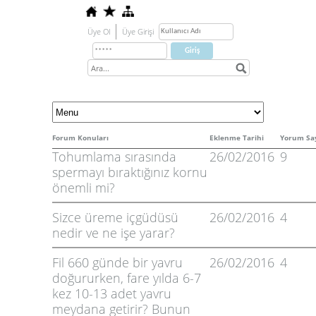
Üye Ol
Üye Girişi
Forum Konuları
Eklenme Tarihi
Yorum Say
Tohumlama sırasında
26/02/2016
9
spermayı bıraktığınız kornu
önemli mi?
Sizce üreme içgüdüsü
26/02/2016
4
nedir ve ne işe yarar?
Fil 660 günde bir yavru
26/02/2016
4
doğururken, fare yılda 6-7
kez 10-13 adet yavru
meydana getirir? Bunun