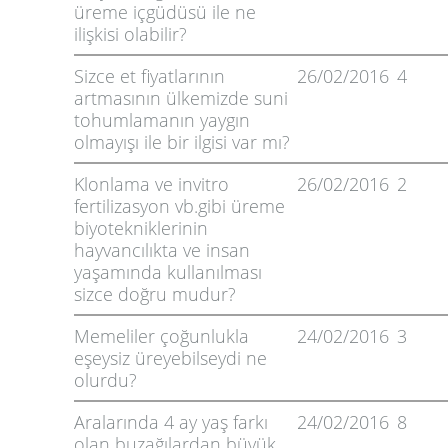
üreme içgüdüsü ile ne
ilişkisi olabilir?
Sizce et fiyatlarının
26/02/2016
4
artmasının ülkemizde suni
tohumlamanın yaygın
olmayışı ile bir ilgisi var mı?
Klonlama ve invitro
26/02/2016
2
fertilizasyon vb.gibi üreme
biyotekniklerinin
hayvancılıkta ve insan
yaşamında kullanılması
sizce doğru mudur?
Memeliler çoğunlukla
24/02/2016
3
eşeysiz üreyebilseydi ne
olurdu?
Aralarında 4 ay yaş farkı
24/02/2016
8
olan buzağılardan büyük