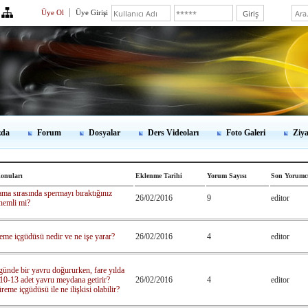
Üye Ol
Üye Girişi
zda
Forum
Dosyalar
Ders Videoları
Foto Galeri
Ziya
onuları
Eklenme Tarihi
Yorum Sayısı
Son Yorumc
ma sırasında spermayı bıraktığınız
26/02/2016
9
editor
nemli mi?
eme içgüdüsü nedir ve ne işe yarar?
26/02/2016
4
editor
günde bir yavru doğururken, fare yılda
10-13 adet yavru meydana getirir?
26/02/2016
4
editor
eme içgüdüsü ile ne ilişkisi olabilir?