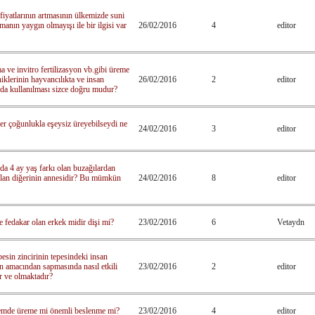
 fiyatlarının artmasının ülkemizde suni
anın yaygın olmayışı ile bir ilgisi var
26/02/2016
4
editor
 ve invitro fertilizasyon vb.gibi üreme
iklerinin hayvancılıkta ve insan
26/02/2016
2
editor
da kullanılması sizce doğru mudur?
er çoğunlukla eşeysiz üreyebilseydi ne
24/02/2016
3
editor
da 4 ay yaş farkı olan buzağılardan
lan diğerinin annesidir? Bu mümkün
24/02/2016
8
editor
 fedakar olan erkek midir dişi mi?
23/02/2016
6
Vetaydn
sin zincirinin tepesindeki insan
n amacından sapmasında nasıl etkili
23/02/2016
2
editor
r ve olmaktadır?
emde üreme mi önemli beslenme mi?
23/02/2016
4
editor