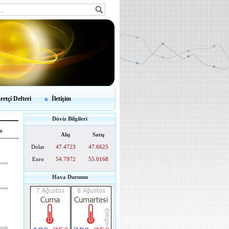
retçi Defteri
İletişim
Döviz Bilgileri
u
Alış
Satış
Dolar
47.4723
47.6625
Euro
54.7972
55.0168
Hava Durumu