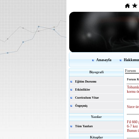
Anasayfa
Hakkımı
Forum
Biyografi
Forum K
Eğitim Durumu
Tohumla
Etkinlikler
kornu ö
Curriculum Vitae
Özgeçmiş
Sizce ür
Yazılar
Fil 660 
6-7 kez 
Tüm Yazıları
Bunun ür
Kitaplar