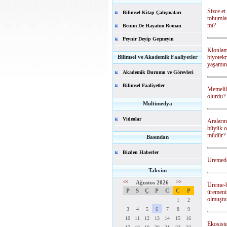
Sizce et
Bilimsel Kitap Çalışmaları
tohumlam
mı?
Benim De Hayatım Roman
Peynir Deyip Geçmeyin
Klonlama
Bilimsel ve Akademik Faaliyetler
biyotekn
yaşamın
Akademik Durumu ve Görevleri
Bilimsel Faaliyetler
Memelil
olurdu?
Multimedya
Videolar
Araların
büyük o
müdür?
Basından
Bizden Haberler
Üremede
Takvim
<<
Ağustos 2026
>>
Üreme-be
P
S
Ç
P
C
C
P
üremeni
olmuştu
1
2
3
4
5
6
7
8
9
10
11
12
13
14
15
16
Ekosist