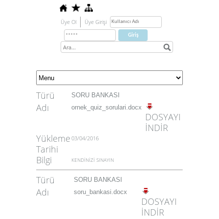
Üye Ol
Üye Girişi
Türü
SORU BANKASI
Adı
ornek_quiz_sorulari.docx
DOSYAYI
İNDİR
Yükleme
03/04/2016
Tarihi
Bilgi
KENDİNİZİ SINAYIN
Türü
SORU BANKASI
Adı
soru_bankasi.docx
DOSYAYI
İNDİR